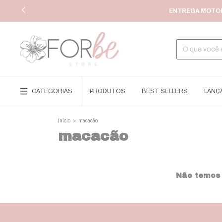
ENTREGA MOTOBO
CATEGORIAS
PRODUTOS
BEST SELLERS
LANÇ
Início
>
macacão
macacão
Não temos r