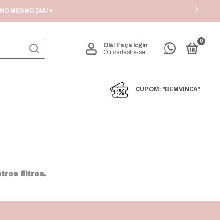
NO MESMO DIA! ♥
0
Olá!
Faça login
Ou cadastre-se
CUPOM: "BEMVINDA"
ros filtros.