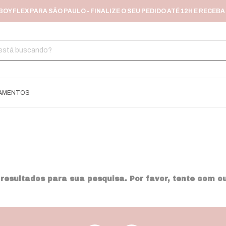
Y FLEX PARA SÃO PAULO - FINALIZE O SEU PEDIDO ATÉ 12H E RECEBA 
AMENTOS
esultados para sua pesquisa. Por favor, tente com out