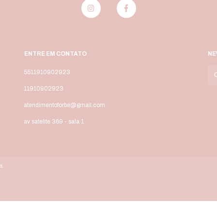
ENTRE EM CONTATO
NE
5511910902923
11910902923
atendimentoforbe@gmail.com
av satelite 369 - sala 1
s.